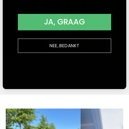
JA, GRAAG
NEE, BEDANKT
De perfect grip
Door de perfecte grip blijft de schroef vastzitten in de bit.