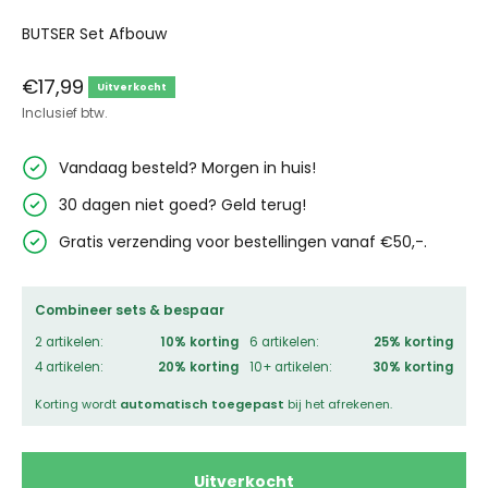
BUTSER Set Afbouw
Aanbiedingsprijs
€17,99
Uitverkocht
Inclusief btw.
Vandaag besteld? Morgen in huis!
30 dagen niet goed? Geld terug!
Gratis verzending voor bestellingen vanaf €50,-.
Combineer sets & bespaar
2 artikelen:
10% korting
6 artikelen:
25% korting
4 artikelen:
20% korting
10+ artikelen:
30% korting
Korting wordt
automatisch toegepast
bij het afrekenen.
Uitverkocht