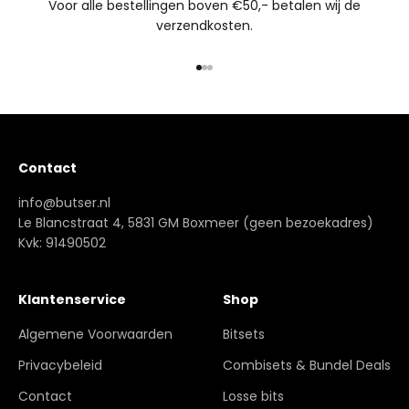
Voor alle bestellingen boven €50,- betalen wij de
verzendkosten.
Naar artikel 1
Naar artikel 2
Naar artikel 3
Contact
info@butser.nl
Le Blancstraat 4, 5831 GM Boxmeer (geen bezoekadres)
Kvk: 91490502
Klantenservice
Shop
Algemene Voorwaarden
Bitsets
Privacybeleid
Combisets & Bundel Deals
Contact
Losse bits