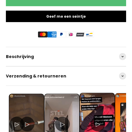
Geef me een seintje
Beschrijving
Verzending & retourneren
▷
▷
▷
▷