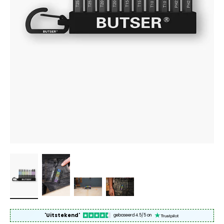
'Uitstekend'
gebaseerd 4.5/5 on