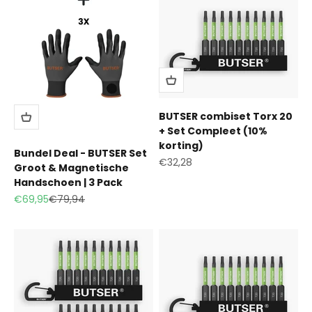
BUTSER combiset Torx 20
+ Set Compleet (10%
korting)
Bundel Deal - BUTSER Set
Aanbiedingsprijs
€32,28
Groot & Magnetische
Handschoen | 3 Pack
Aanbiedingsprijs
Normale prijs
€69,95
€79,94