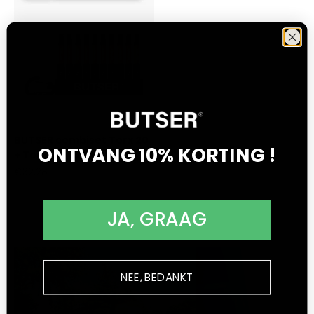
BUTSER combiset Torx 20
ONTVANG 10% KORTING !
+ Torx 30 (10% korting)
Aanbiedingsprijs
€32,28
JA, GRAAG
NEE, BEDANKT