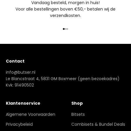
Vandaag besteld, morgen in huis!
Voor alle bestellingen boven €50,- betalen wij de
verzendkosten.
Naar artikel 1
Naar artikel 2
Naar artikel 3
Contact
info@butser.nl
Le Blancstraat 4, 5831 GM Boxmeer (geen bezoekadres)
Kvk: 91490502
Klantenservice
Shop
Algemene Voorwaarden
Bitsets
Privacybeleid
Combisets & Bundel Deals