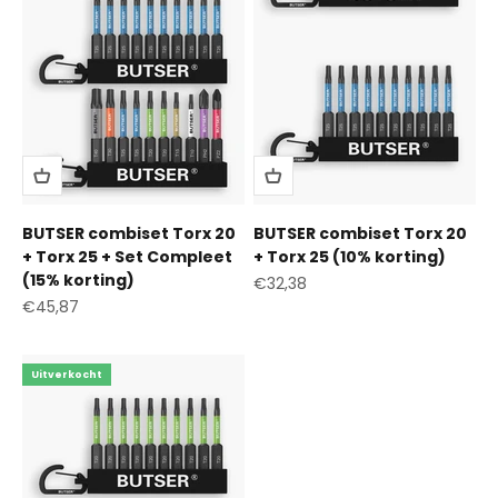
BUTSER combiset Torx 20
BUTSER combiset Torx 20
+ Torx 25 + Set Compleet
+ Torx 25 (10% korting)
(15% korting)
Aanbiedingsprijs
€32,38
Aanbiedingsprijs
€45,87
Uitverkocht